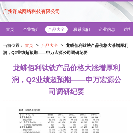
广州谋成网络科技有限公司
首页
企业简介
产品大全
联系我们
企业信息
访客
>
>
当前位置：
首页
产品大全
龙蟒佰利钛铁产品价格大涨增厚利
润，Q2业绩超预期——申万宏源公司调研纪要
龙蟒佰利钛铁产品价格大涨增厚利
润，Q2业绩超预期——申万宏源公
司调研纪要