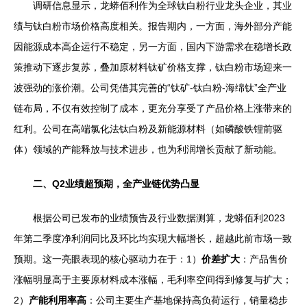
调研信息显示，龙蟒佰利作为全球钛白粉行业龙头企业，其业
绩与钛白粉市场价格高度相关。报告期内，一方面，海外部分产能
因能源成本高企运行不稳定，另一方面，国内下游需求在稳增长政
策推动下逐步复苏，叠加原材料钛矿价格支撑，钛白粉市场迎来一
波强劲的涨价潮。公司凭借其完善的“钛矿-钛白粉-海绵钛”全产业
链布局，不仅有效控制了成本，更充分享受了产品价格上涨带来的
红利。公司在高端氯化法钛白粉及新能源材料（如磷酸铁锂前驱
体）领域的产能释放与技术进步，也为利润增长贡献了新动能。
二、Q2业绩超预期，全产业链优势凸显
根据公司已发布的业绩预告及行业数据测算，龙蟒佰利2023
年第二季度净利润同比及环比均实现大幅增长，超越此前市场一致
预期。这一亮眼表现的核心驱动力在于：1）
价差扩大
：产品售价
涨幅明显高于主要原材料成本涨幅，毛利率空间得到修复与扩大；
2）
产能利用率高
：公司主要生产基地保持高负荷运行，销量稳步