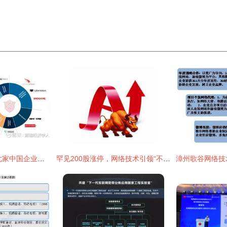
全球AI百强榜揭晓 七家中国企业强势入围，旷视科技、出门问问、今日头条领衔
罕见200股涨停，网络技术引领“不是牛市胜似牛市”行情