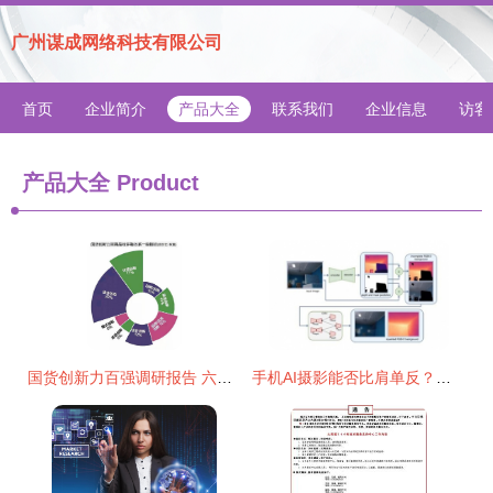
广州谋成网络科技有限公司
首页
企业简介
产品大全
联系我们
企业信息
访客
产品大全
Product
国货创新力百强调研报告 六大创新撑起国潮，四大风险应警惕
手机AI摄影能否比肩单反？技术突破与局限并存